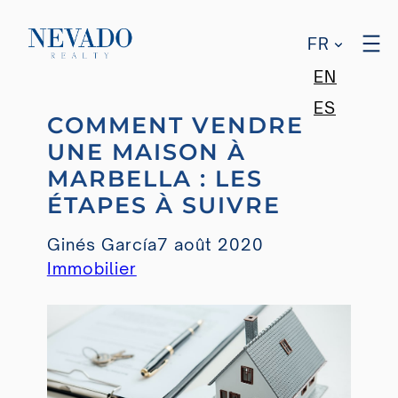
FR
EN
Aller
ES
COMMENT VENDRE
au
UNE MAISON À
contenu
MARBELLA : LES
ÉTAPES À SUIVRE
Ginés García
7 août 2020
Immobilier