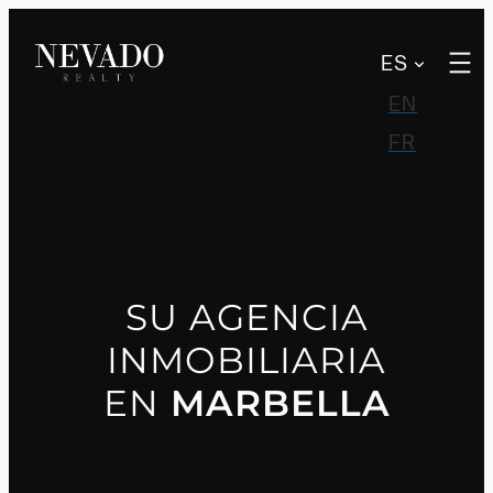
Saltar
al
ES
contenido
EN
FR
SU AGENCIA
INMOBILIARIA
EN
MARBELLA