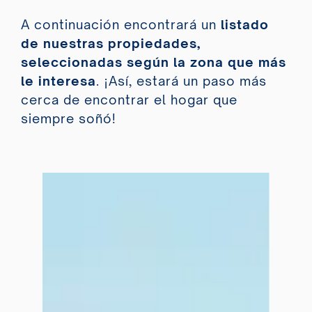
A continuación encontrará un
listado
de nuestras propiedades,
seleccionadas según la zona que más
le interesa
. ¡Así, estará un paso más
cerca de encontrar el hogar que
siempre soñó!
https://www.nevadomarbella.co
m/es/propiedad-en-venta-en-
marbella?
f=sale&c=c24&a=s197&t&pf&pt
&b
Vista aérea de La Merced,
zona de villas en el centro de
Marbella