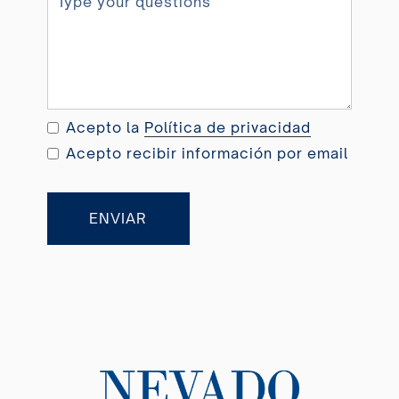
i
t
e
d
K
i
Acepto la
Política de privacidad
n
Acepto recibir información por email
g
d
o
ENVIAR
m
+
4
4