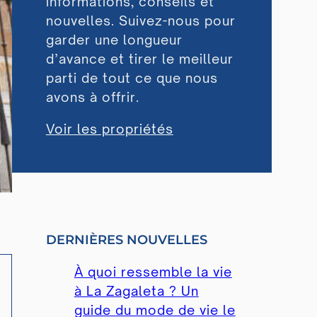
informations, conseils et
nouvelles. Suivez-nous pour
garder une longueur
d’avance et tirer le meilleur
parti de tout ce que nous
avons à offrir.
Voir les propriétés
DERNIÈRES NOUVELLES
À quoi ressemble la vie
à La Zagaleta ? Un
guide du mode de vie le