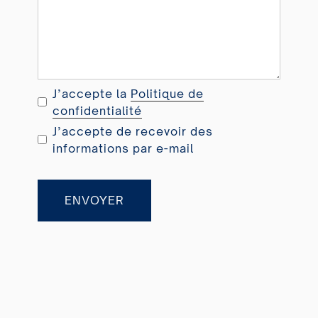
n
c
e
+
3
J’accepte la
Politique de
3
confidentialité
J’accepte de recevoir des
informations par e-mail
ENVOYER