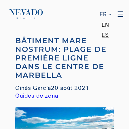
FR
EN
Aller
ES
BÂTIMENT MARE
au
NOSTRUM: PLAGE DE
contenu
PREMIÈRE LIGNE
DANS LE CENTRE DE
MARBELLA
Ginés García
20 août 2021
Guides de zona