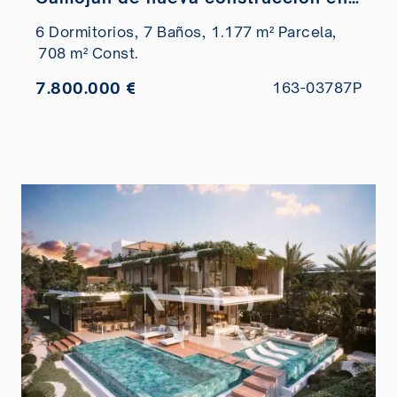
venta
6 Dormitorios,
7 Baños,
1.177 m² Parcela,
708 m² Const.
7.800.000 €
163-03787P