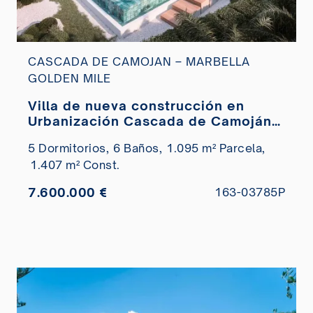
CASCADA DE CAMOJAN – MARBELLA
GOLDEN MILE
Villa de nueva construcción en
Urbanización Cascada de Camoján
con vistas panorámicas al mar en
5 Dormitorios,
6 Baños,
1.095 m² Parcela,
venta
1.407 m² Const.
7.600.000 €
163-03785P