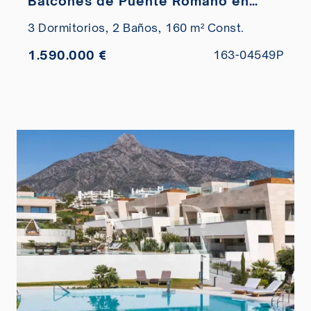
Balcones de Puente Romano en
venta
3 Dormitorios,
2 Baños,
160 m² Const.
1.590.000 €
163-04549P