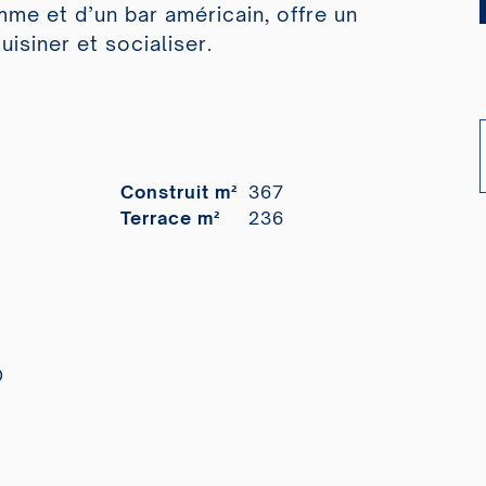
me et d’un bar américain, offre un
isiner et socialiser.
Construit m²
367
Terrace m²
236
O