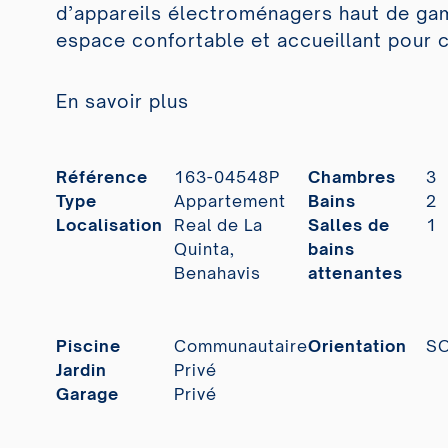
d’appareils électroménagers haut de gam
espace confortable et accueillant pour cu
En savoir plus
Référence
163-04548P
Chambres
3
Type
Appartement
Bains
2
Localisation
Real de La
Salles de
1
Quinta,
bains
Benahavis
attenantes
Piscine
Communautaire
Orientation
S
Jardin
Privé
Garage
Privé