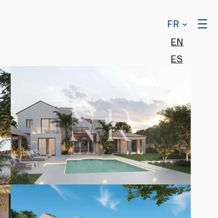
FR
EN
ES