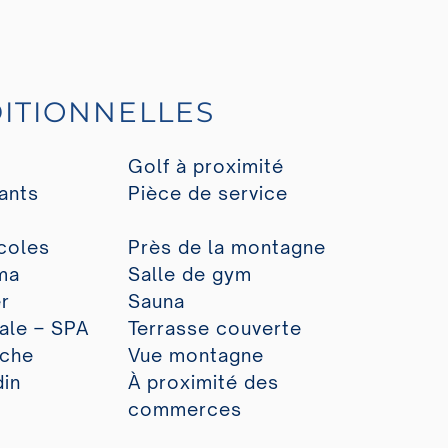
ITIONNELLES
Golf à proximité
ants
Pièce de service
coles
Près de la montagne
ma
Salle de gym
r
Sauna
ale – SPA
Terrasse couverte
oche
Vue montagne
din
À proximité des
commerces