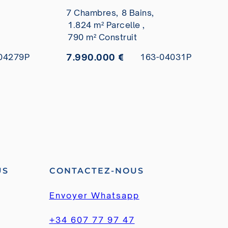
e
Naranjos Golf Club à
7 Chambres,
8 Bains,
vendre
1.824 m² Parcelle ,
790 m² Construit
7.990.000 €
04279P
163-04031P
US
CONTACTEZ-NOUS
Envoyer Whatsapp
+34 607 77 97 47