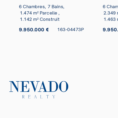
Golf
vendre
6 Chambres,
7 Bains,
6 Cham
1.474 m² Parcelle ,
2.349 
1.142 m² Construit
1.463 
9.950.000 €
9.950
163-04473P