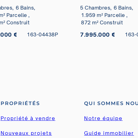
Andalucía à vendr
bres,
6 Bains,
5 Chambres,
6 Bains,
m² Parcelle ,
1.959 m² Parcelle ,
m² Construit
872 m² Construit
.000 €
7.995.000 €
163-04438P
163-
PROPRIÉTÉS
QUI SOMMES NO
Propriété à vendre
Notre équipe
Nouveaux projets
Guide immobilier