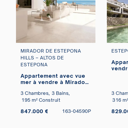
MIRADOR DE ESTEPONA
ESTEP
HILLS – ALTOS DE
Appar
ESTEPONA
vendr
Este
Appartement avec vue
mer à vendre à Mirador
de Estepona Hills
3 Chambres,
3 Bains,
3 Cham
195 m² Construit
316 m²
847.000 €
829.0
163-04590P