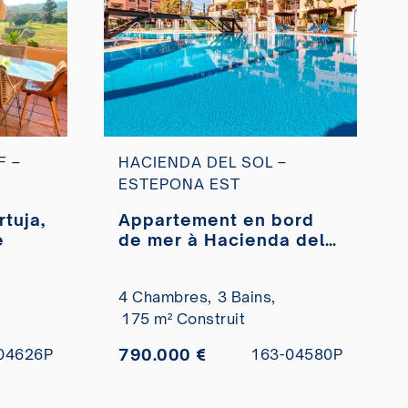
F –
HACIENDA DEL SOL –
ESTEPONA EST
tuja,
Appartement en bord
e
de mer à Hacienda del
Sol, Estepona, à vendre
4 Chambres,
3 Bains,
175 m² Construit
790.000 €
04626P
163-04580P