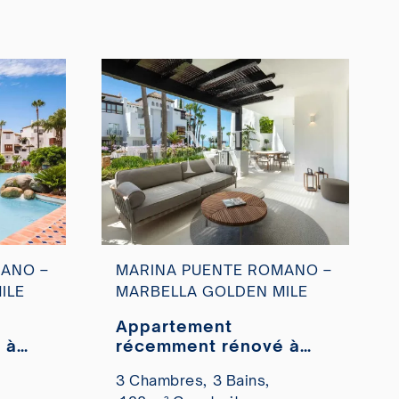
ANO –
MARINA PUENTE ROMANO –
ILE
MARBELLA GOLDEN MILE
Appartement
 à
récemment rénové à
mano
Marina Puente Romano
3 Chambres,
3 Bains,
à vendre