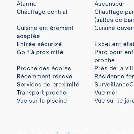
Alarme
Ascenseur
Chauffage central
Chauffage par
(salles de bai
Cuisine entièrement
Cuisine ouver
adaptée
Entrée sécurizé
Excellent éta
Golf à proximité
Parc pour enf
proche
Proche des écoles
Près de la vil
Récemment rénové
Résidence fe
Services de proximité
Surveillance
Transport proche
Vue mer
Vue sur la piscine
Vue sur le jar