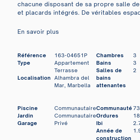
chacune disposant de sa propre salle de 
et placards intégrés. De véritables espac
En savoir plus
Référence
163-04651P
Chambres
3
Type
Appartement
Bains
3
Terrasse
Salles de
2
Localisation
Alhambra del
bains
Mar, Marbella
attenantes
Piscine
Communautaire
Communauté
73
Jardin
Communautaire
Ordures
18
Garage
Privé
Ibi
2.
Année de
1.
construction