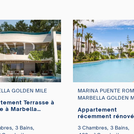
LLA GOLDEN MILE
MARINA PUENTE ROM
MARBELLA GOLDEN M
tement Terrasse à
e à Marbella
Appartement
n Mile
récemment rénové
Marina Puente Ro
bres,
3 Bains,
3 Chambres,
3 Bains,
à vendre.