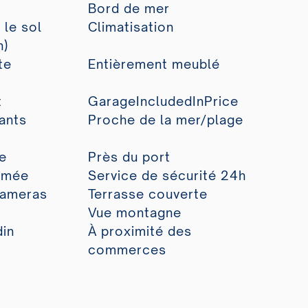
Bord de mer
 le sol
Climatisation
n)
te
Entièrement meublé
t
GarageIncludedInPrice
ants
Proche de la mer/plage
le
Près du port
rmée
Service de sécurité 24h
Cameras
Terrasse couverte
Vue montagne
din
À proximité des
commerces