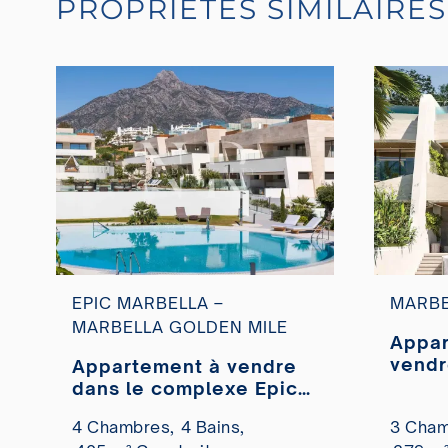
PROPRIÉTÉS SIMILAIRES
EPIC MARBELLA –
MARBE
MARBELLA GOLDEN MILE
Appar
vendr
Appartement à vendre
Golde
dans le complexe Epic
By Fendi
4 Chambres,
4 Bains,
3 Cham