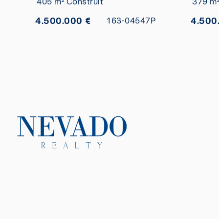
405 m² Construit
379 m²
4.500.000 €
4.500
163-04547P