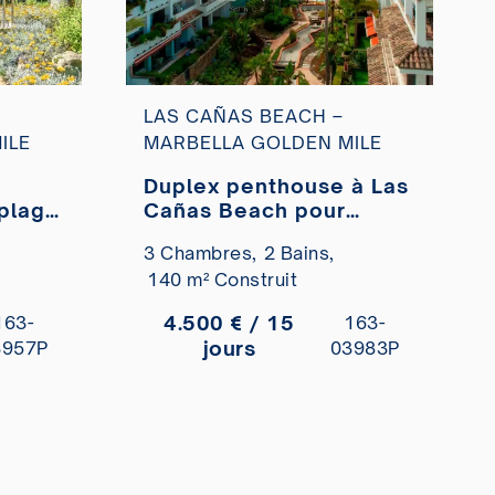
LAS CAÑAS BEACH –
ILE
MARBELLA GOLDEN MILE
Duplex penthouse à Las
 plage
Cañas Beach pour
 à
location à court terme.
3 Chambres,
2 Bains,
140 m² Construit
4.500 € / 15
163-
163-
jours
3957P
03983P