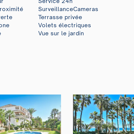
ur
Service 24h
roximité
SurveillanceCameras
verte
Terrasse privée
hone
Volets électriques
e
Vue sur le jardin