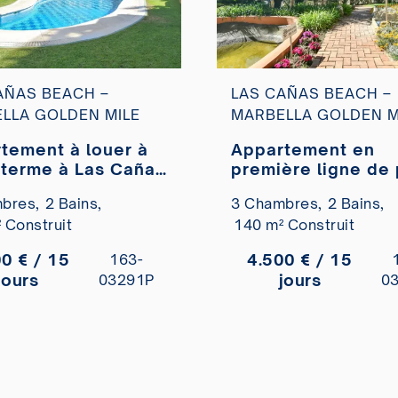
AÑAS BEACH –
LAS CAÑAS BEACH –
LLA GOLDEN MILE
MARBELLA GOLDEN M
tement à louer à
Appartement en
e à Las Cañas
première ligne de
, Marbella Golden
sur le Golden Mile
bres,
2 Bains,
3 Chambres,
2 Bains,
louer
 Construit
140 m² Construit
0 € / 15
4.500 € / 15
163-
jours
jours
03291P
0