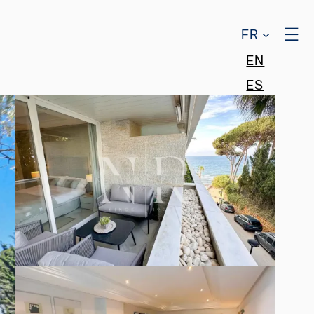
FR
EN
ES