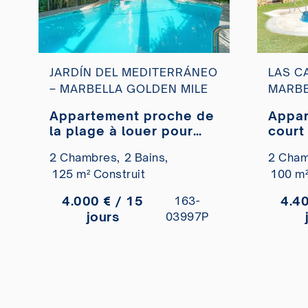
JARDÍN DEL MEDITERRÁNEO
LAS C
– MARBELLA GOLDEN MILE
MARBE
Appartement proche de
Appar
la plage à louer pour
court term
une courte durée.
Beach
2 Chambres,
2 Bains,
2 Cham
Mile
125 m² Construit
100 m²
4.000 € / 15
4.40
163-
jours
03997P