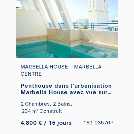
MARBELLA HOUSE – MARBELLA
CENTRE
Penthouse dans l’urbanisation
Marbella House avec vue sur
la mer, en location courte
2 Chambres,
2 Bains,
durée
204 m² Construit
4.800 € / 15 jours
163-03576P