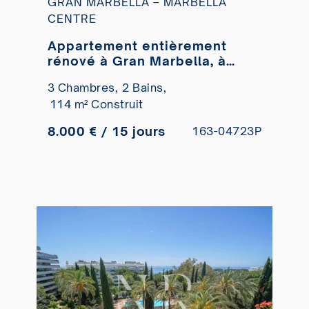
GRAN MARBELLA – MARBELLA
CENTRE
Appartement entièrement
rénové à Gran Marbella, à
louer pour des séjours de
3 Chambres,
2 Bains,
courte durée.
114 m² Construit
8.000 € / 15 jours
163-04723P