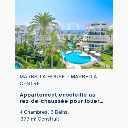
MARBELLA HOUSE – MARBELLA
CENTRE
Appartement ensoleillé au
rez-de-chaussée pour louer
avec piscine privée à Marbella
4 Chambres,
3 Bains,
Centro
377 m² Construit