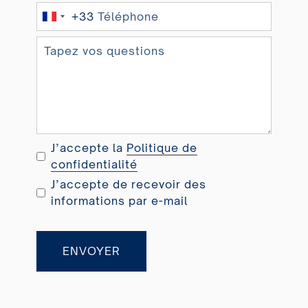
+33
F
r
a
n
c
e
+
3
J’accepte la
Politique de
3
confidentialité
J’accepte de recevoir des
informations par e-mail
ENVOYER