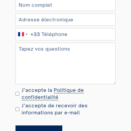
+33
F
r
a
n
c
e
+
3
J’accepte la
Politique de
3
confidentialité
J’accepte de recevoir des
informations par e-mail