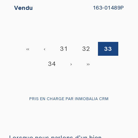
Vendu
163-01489P
«
‹
31
32
33
34
›
»
PRIS EN CHARGE PAR INMOBALIA CRM
Lorsque nous parlons d’un bien