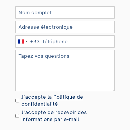
+33
F
r
a
n
c
e
+
3
J’accepte la
Politique de
3
confidentialité
J’accepte de recevoir des
informations par e-mail