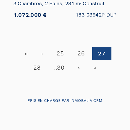
3 Chambres,
2 Bains,
281 m² Construit
1.072.000 €
163-03942P-DUP
«
‹
25
26
27
28
..30
›
»
PRIS EN CHARGE PAR INMOBALIA CRM