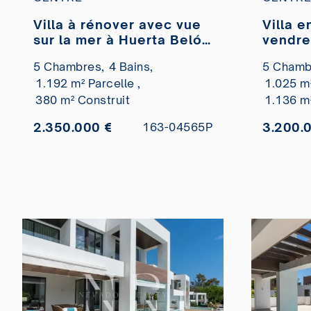
Villa à rénover avec vue
Villa e
sur la mer à Huerta Belón
vendre
à vendre.
lotiss
5 Chambres,
4 Bains,
5 Chamb
1.192 m² Parcelle ,
1.025 m²
380 m² Construit
1.136 m
2.350.000 €
3.200.
163-04565P