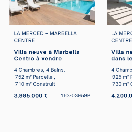
LA MERCED – MARBELLA
LA MER
CENTRE
CENTR
Villa neuve à Marbella
Villa 
Centro à vendre
dans l
Marbel
4 Chambres,
4 Bains,
4 Chamb
752 m² Parcelle ,
925 m² P
710 m² Construit
730 m² 
3.995.000 €
4.200.
163-03959P