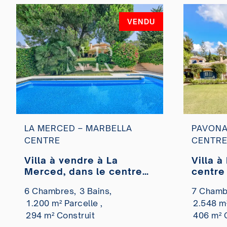
VENDU
LA MERCED – MARBELLA
PAVONA
CENTRE
CENTR
Villa à vendre à La
Villa à
Merced, dans le centre
centre
de Marbella, près de la
vendre
6 Chambres,
3 Bains,
7 Chamb
plage.
1.200 m² Parcelle ,
2.548 m²
294 m² Construit
406 m² 