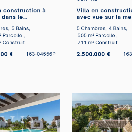
n construction à
Villa en construct
 dans le
avec vue sur la me
ement Xarblanca
vendre dans le
res,
5 Bains,
5 Chambres,
4 Bains,
lotissement Valdeo
 Parcelle ,
505 m² Parcelle ,
² Construit
711 m² Construit
000 €
2.500.000 €
163-04556P
163