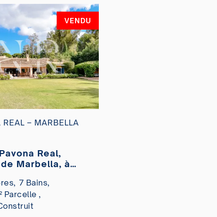
VENDU
 REAL – MARBELLA
E
 Pavona Real,
 de Marbella, à
res,
7 Bains,
 Parcelle ,
Construit