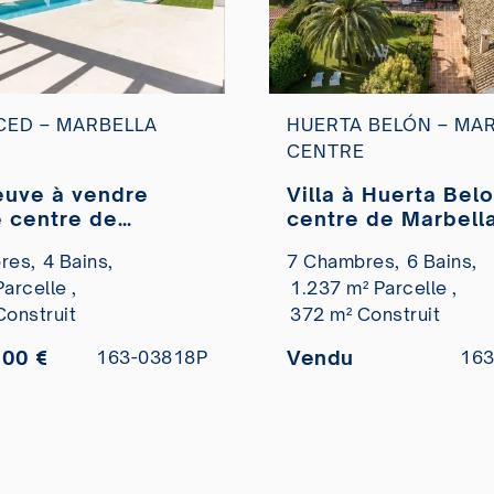
CED – MARBELLA
HUERTA BELÓN – MA
E
CENTRE
neuve à vendre
Villa à Huerta Belo
e centre de
centre de Marbella
la
vendre
res,
4 Bains,
7 Chambres,
6 Bains,
arcelle ,
1.237 m² Parcelle ,
Construit
372 m² Construit
000 €
Vendu
163-03818P
163