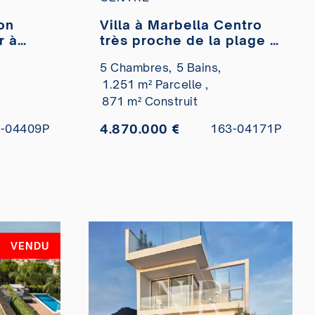
ion
Villa à Marbella Centro
r à
très proche de la plage à
vendre
5 Chambres,
5 Bains,
lletas
1.251 m² Parcelle ,
871 m² Construit
4.870.000 €
-04409P
163-04171P
VENDU