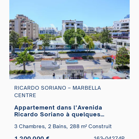
RICARDO SORIANO – MARBELLA
CENTRE
Appartement dans l’Avenida
Ricardo Soriano à quelques
minutes du Paseo Marítimo à
3 Chambres,
2 Bains,
288 m² Construit
vendre
1.200.000 €
163-04274P