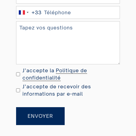
+33
F
r
a
n
c
e
+
3
J’accepte la
Politique de
3
confidentialité
J’accepte de recevoir des
informations par e-mail
ENVOYER