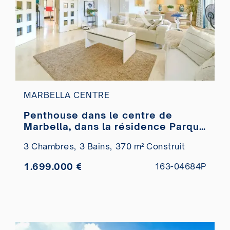
MARBELLA CENTRE
Penthouse dans le centre de
Marbella, dans la résidence Parque
Marbella avec piscine privée à
3 Chambres,
3 Bains,
370 m² Construit
vendre
1.699.000 €
163-04684P