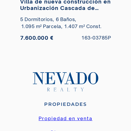
Villa de nueva construcción en
Urbanización Cascada de
Camoján con vistas
5 Dormitorios,
6 Baños,
panorámicas al mar en venta
1.095 m² Parcela,
1.407 m² Const.
7.600.000 €
163-03785P
PROPIEDADES
Propiedad en venta