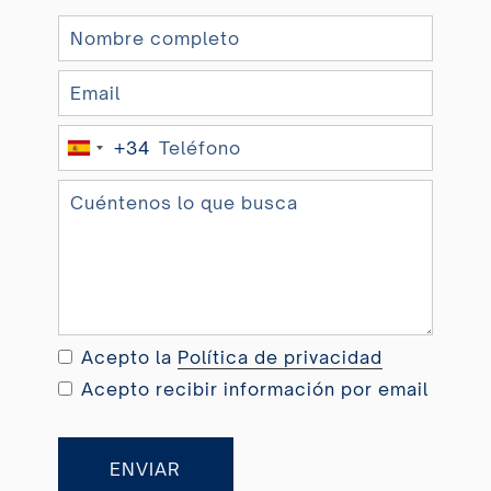
+34
S
p
a
i
n
+
3
4
Acepto la
Política de privacidad
Acepto recibir información por email
ENVIAR