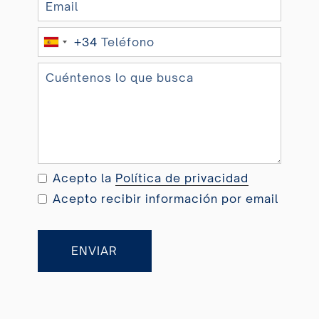
+34
S
p
a
i
n
+
3
4
Acepto la
Política de privacidad
Acepto recibir información por email
ENVIAR