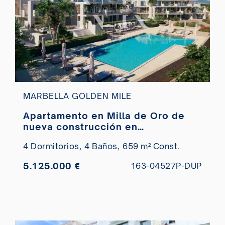
MARBELLA GOLDEN MILE
Apartamento en Milla de Oro de
nueva construcción en
urbanización cerrada a estrenar en
4 Dormitorios,
4 Baños,
659 m² Const.
venta
5.125.000 €
163-04527P-DUP