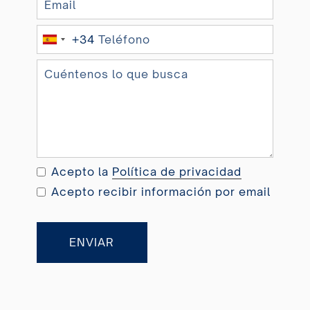
+34
S
p
a
i
n
+
3
4
Acepto la
Política de privacidad
Acepto recibir información por email
ENVIAR