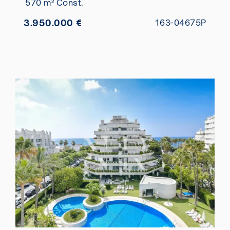
570 m² Const.
3.950.000 €
163-04675P