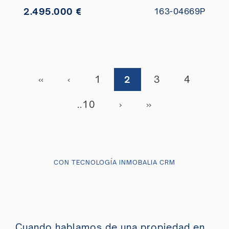
2.495.000 €
163-04669P
«
‹
1
2
3
4
..10
›
»
CON TECNOLOGÍA INMOBALIA CRM
Cuando hablamos de una propiedad en