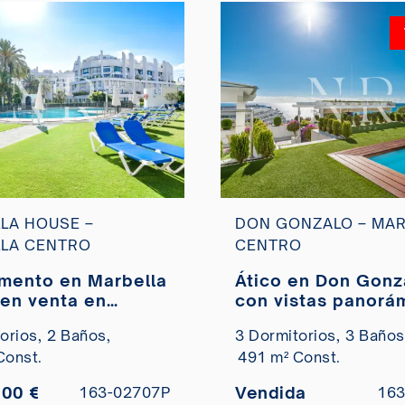
LA HOUSE –
DON GONZALO – MAR
LA CENTRO
CENTRO
mento en Marbella
Ático en Don Gonz
en venta en
con vistas panorá
la centro
piscina 
orios,
2 Baños,
3 Dormitorios,
3 Baños
Const.
491 m² Const.
000 €
Vendida
163-02707P
163