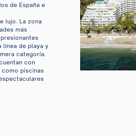
dos de España e
e lujo. La zona
dades más
mpresionantes
 línea de playa y
imera categoría.
cuentan con
, como piscinas
 espectaculares