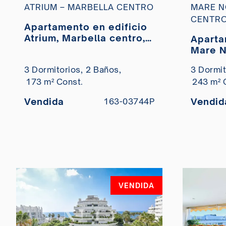
ATRIUM – MARBELLA CENTRO
MARE N
CENTR
Apartamento en edificio
Atrium, Marbella centro, a
Aparta
la venta
Mare N
al mar
3 Dormitorios,
2 Baños,
3 Dormit
173 m² Const.
243 m² 
Vendida
Vendid
163-03744P
VENDIDA