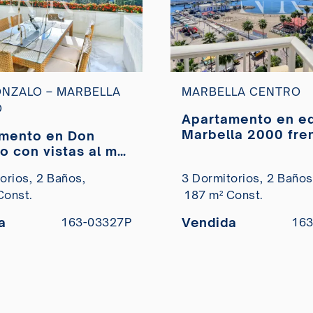
NZALO – MARBELLA
MARBELLA CENTRO
O
Apartamento en edificio
Marbella 2000 fren
mento en Don
Puerto Deportivo 
o con vistas al mar
Marbella
enta en Marbella
orios,
2 Baños,
3 Dormitorios,
2 Baños
Const.
187 m² Const.
a
Vendida
163-03327P
163