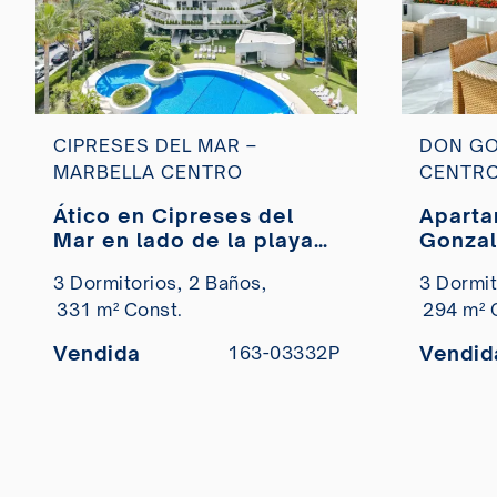
CIPRESES DEL MAR –
DON GO
MARBELLA CENTRO
CENTR
Ático en Cipreses del
Aparta
Mar en lado de la playa
Gonzal
en venta
a la v
3 Dormitorios,
2 Baños,
3 Dormit
centro
331 m² Const.
294 m² 
Vendida
Vendid
163-03332P