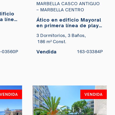
MARBELLA CASCO ANTIGUO
– MARBELLA CENTRO
a línea
Ático en edificio Mayoral
lla
en primera línea de playa
con vistas al mar a la
3 Dormitorios,
3 Baños,
venta
186 m² Const.
Vendida
-03560P
163-03384P
VENDIDA
VENDIDA