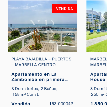
VENDIDA
PLAYA BAJADILLA – PUERTOS
MARBEL
– MARBELLA CENTRO
MARBEL
Apartamento en La
Aparta
Zambomba en primera
House 
linea de playa en
Marbel
3 Dormitorios,
2 Baños,
3 Dormit
Marbella centro en venta
158 m² Const.
255 m² 
Vendida
1.850.
163-03034P