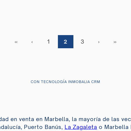
«
‹
1
2
3
›
»
CON TECNOLOGÍA INMOBALIA CRM
d en venta en Marbella, la mayoría de las vec
ndalucía, Puerto Banús,
La Zagaleta
o Marbella 