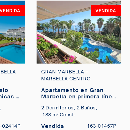
VENDIDA
VENDIDA
BELLA
GRAN MARBELLA –
MARBELLA CENTRO
alo
Apartamento en Gran
micas y
Marbella en primera línea
privada en venta
del mar en venta
,
2 Dormitorios,
2 Baños,
183 m² Const.
Vendida
-02414P
163-01457P