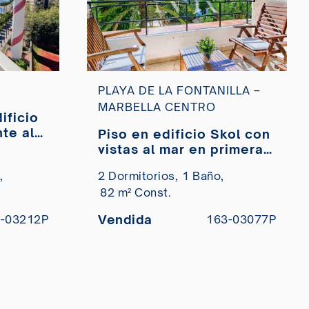
PLAYA DE LA FONTANILLA –
MARBELLA CENTRO
te al
Piso en edificio Skol con
de
vistas al mar en primera
línea playa en venta
,
2 Dormitorios,
1 Baño,
82 m² Const.
Vendida
-03212P
163-03077P