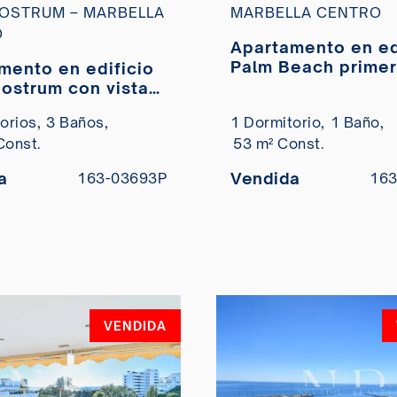
OSTRUM – MARBELLA
MARBELLA CENTRO
O
Apartamento en edificio
Palm Beach primer
mento en edificio
de playa en Marbe
ostrum con vistas
centro en venta
 en venta
orios,
3 Baños,
1 Dormitorio,
1 Baño,
Const.
53 m² Const.
a
Vendida
163-03693P
163
VENDIDA