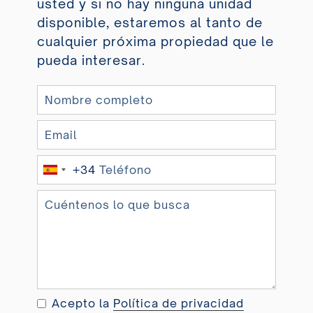
usted y si no hay ninguna unidad
disponible, estaremos al tanto de
cualquier próxima propiedad que le
pueda interesar.
+34
S
p
a
i
n
+
3
4
Acepto la
Política de privacidad