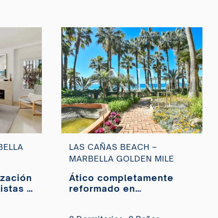
!
BELLA
LAS CAÑAS BEACH –
MARBELLA GOLDEN MILE
zación
Ático completamente
istas a
reformado en
a, en
Urbanización Las Cañas
Beach.