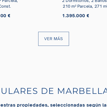
 Parcela,
2 Dormitorios,
2 Baños
Const.
210 m² Parcela,
271 m²
000 €
1.395.000 €
VER MÁS
PULARES DE MARBELL
uestras propiedades, seleccionadas según la