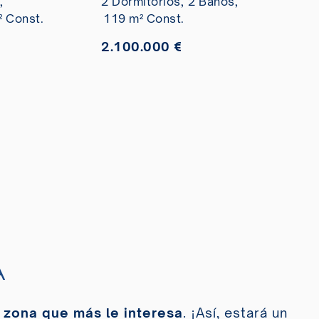
,
2 Dormitorios,
2 Baños,
 Const.
119 m² Const.
2.100.000 €
A
 zona que más le interesa
. ¡Así, estará un