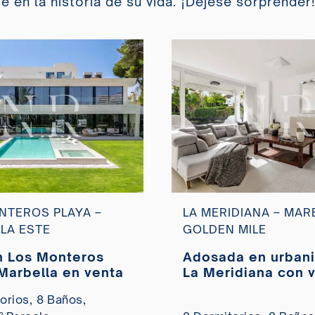
 en la historia de su vida. ¡Déjese sorprender
NTEROS PLAYA –
LA MERIDIANA – MAR
LA ESTE
GOLDEN MILE
en Los Monteros
Adosada en urbani
 Marbella en venta
La Meridiana con v
La Concha, Marbell
orios,
8 Baños,
venta