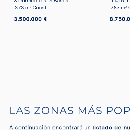
3 Dormitorios,
3 Baños,
1.415 m²
373 m² Const.
787 m² 
3.500.000 €
8.750.
LAS ZONAS MÁS PO
A continuación encontrará un
listado de n