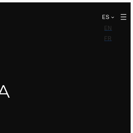
ES
EN
FR
A